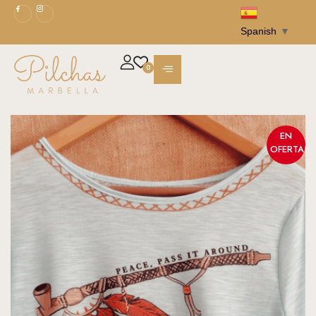
Spanish
▼
0
EN
OFERTA!